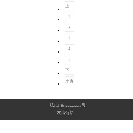
上一
页
1
2
3
4
5
下一
页
末页
琼ICP备xxxxxxxx号
友情链接 :