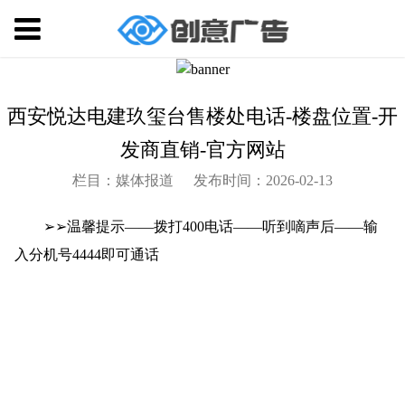
西安悦达电建玖玺台售楼处电话-楼盘位置-开
发商直销-官方网站
栏目：媒体报道
发布时间：2026-02-13
➢➢温馨提示——拨打400电话——听到嘀声后——输
入分机号4444即可通话