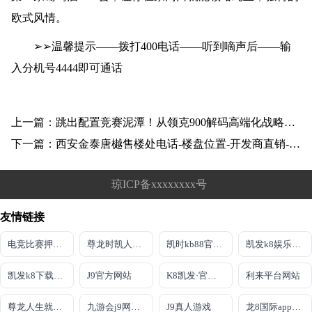
欧式风情。
➢➢温馨提示——拨打400电话——听到嘀声后——输
入分机号4444即可通话
上一篇：跳出配置竞赛泥潭！从领克900解码高端化战略的“敢”与“不同”
下一篇：西安金泰唐樾售楼处电话-楼盘位置-开发商直销-官方网站
琼ICP备xxxxxxxx号
友情链接
电竞比赛押注平台app
尊龙时凯人生就是搏官网z6mg
凯时kb88官方正版网站
凯发k8娱乐官网网址
凯发k8下载客户端
J9官方网站
K8凯发·官方网站
利来平台网站
尊龙人生就是博!官方网站
九游会j9网站首页
J9真人游戏
龙8国际app下载客户端